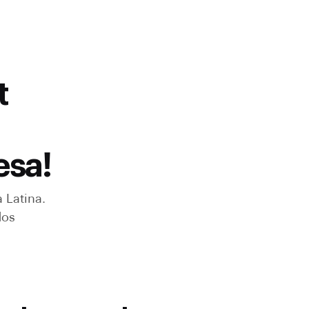
t
esa!
 Latina.
dos