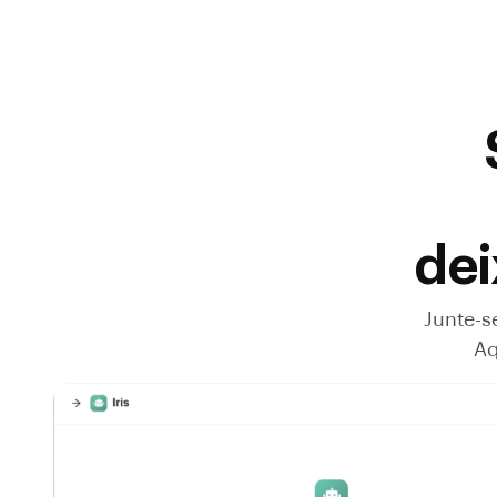
dei
Junte-s
Aq