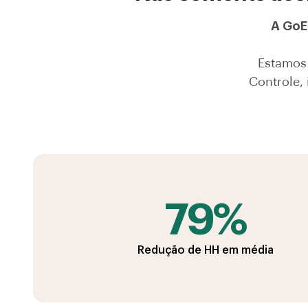
A GoE
Estamos 
Controle,
79%
Redução de HH em média