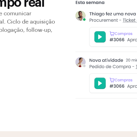
mpo real
se comunicar
l. Ciclo de aquisição
ologação, follow-up,