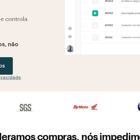
e controla
s, não
os
rivacidade
.
eramos compras, nós impedimo